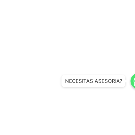
W
W
NECESITAS ASESORIA?
WhatsApp